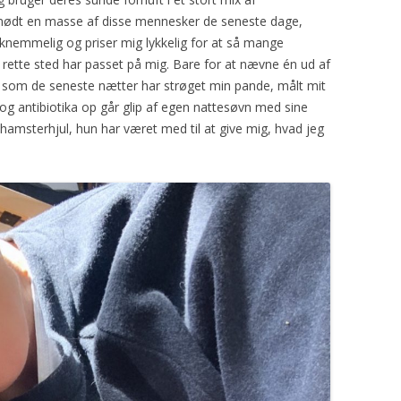
mødt en masse af disse mennesker de seneste dage,
taknemmelig og priser mig lykkelig for at så mange
ette sted har passet på mig. Bare for at nævne én ud af
 som de seneste nætter har strøget min pande, målt mit
g antibiotika op går glip af egen nattesøvn med sine
hamsterhjul, hun har været med til at give mig, hvad jeg