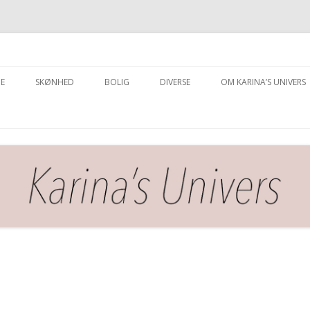
Hop
til
E
SKØNHED
BOLIG
DIVERSE
OM KARINA’S UNIVERS
indhold