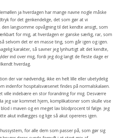
emøllen ja hverdagen har mange navne nogle måske
dtryk for det genkendelige, det som gør at vi
, den langsomme opvågning til det kendte ansigt, som
ærkbart for mig, at hverdagen er ganske særlig, rar, som
gså selvom det er en masse ting, som går igen og igen.
elig karakter, så savner jeg lynhurtigt alt det kendte,
der ind over mig, fordi jeg dog langt de fleste dage er
elkendt hverdag.
on der var nødvendig, ikke en helt lille eller ubetydelig
om indenfor hospitalsvæsenet findes på normalskalaen.
et ville indebære en stor forandring for mig. Desværre
da jeg var kommet hjem, komplikationer som skulle vise
 blod i maven og en meget lav blodprocent til følge. Jeg
tte akut indlægges og lige så akut opereres igen.
ehussystem, for alle dem som passer på, som gør sig
bruger deres sunde fornuft i et stort mix af