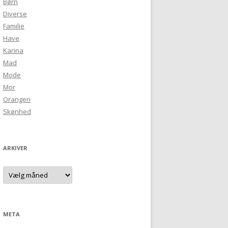
Børn
Diverse
Familie
Have
Karina
Mad
Mode
Mor
Orangeri
Skønhed
ARKIVER
Arkiver
META