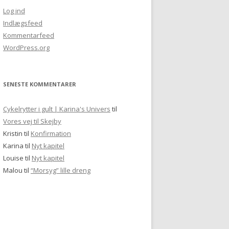
Log ind
Indlægsfeed
Kommentarfeed
WordPress.org
SENESTE KOMMENTARER
Cykelrytter i gult | Karina's Univers
til
Vores vej til Skejby
Kristin
til
Konfirmation
Karina
til
Nyt kapitel
Louise
til
Nyt kapitel
Malou
til
“Morsyg” lille dreng