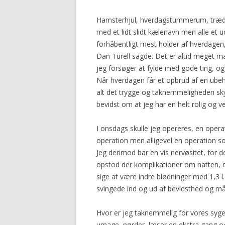
Hamsterhjul, hverdagstummerum, træd
med et lidt slidt kælenavn men alle et u
forhåbentligt mest holder af hverdagen
Dan Turell sagde. Det er altid meget m
jeg forsøger at fylde med gode ting, o
Når hverdagen får et opbrud af en ubehag
alt det trygge og taknemmeligheden skyl
bevidst om at jeg har en helt rolig og v
I onsdags skulle jeg opereres, en operati
operation men alligevel en operation s
Jeg derimod bar en vis nervøsitet, for d
opstod der komplikationer om natten, 
sige at være indre blødninger med 1,3 l.
svingede ind og ud af bevidsthed og må
Hvor er jeg taknemmelig for vores syg
umage, nørder, læser en ekstra gang og 