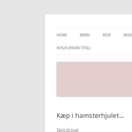
Karina’s Univers
HOME
BØRN
MOR
MOD
#2523 (INGEN TITEL)
Kæp i hamsterhjulet…
Skriv et svar