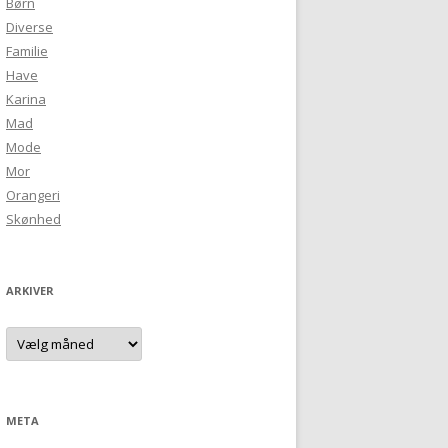
Børn
Diverse
Familie
Have
Karina
Mad
Mode
Mor
Orangeri
Skønhed
ARKIVER
Arkiver
META