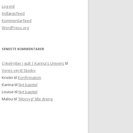
Log ind
Indlægsfeed
Kommentarfeed
WordPress.org
SENESTE KOMMENTARER
Cykelrytter i gult | Karina's Univers
til
Vores vej til Skejby
Kristin
til
Konfirmation
Karina
til
Nyt kapitel
Louise
til
Nyt kapitel
Malou
til
“Morsyg” lille dreng