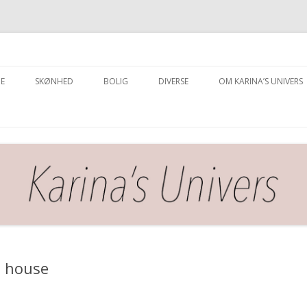
Hop
til
E
SKØNHED
BOLIG
DIVERSE
OM KARINA’S UNIVERS
indhold
e house