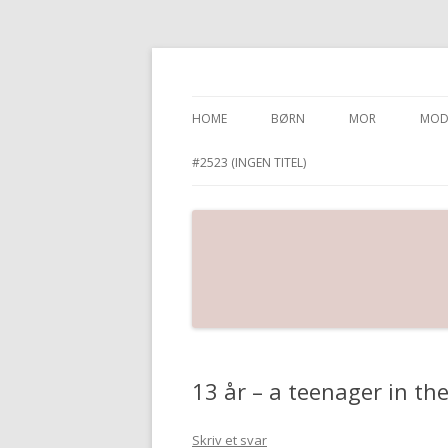
Karina’s Univers
HOME
BØRN
MOR
MOD
#2523 (INGEN TITEL)
13 år – a teenager in th
Skriv et svar